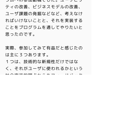
ラムへの参加動機でした。ユーザビリ
ティの改善、ビジネスモデルの改善、
ユーザ課題の発掘などなど、考えなけ
ればいけないことと、それを実装する
ことをプログラムを通してやりたいと
思ったのです。
実際、参加してみて有益だと感じたの
は主に３つあります。
１つは、技術的な新規性だけではな
く、それがユーザに使われるかという
社会実装的観点からもフィードバック
をいただけることでした。通常、ブロ
ックチェーンの専門家のところにいく
と、それはブロックチェーンを使う意
味があるのか、といったユーザビリテ
ィの観点よりも、いかに美しくブロッ
クチェーンを使っているかが問われ、
一方ベンチャーキャピタルなどに話を