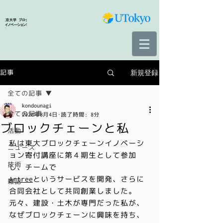
新規登録
記事
全ての記事
kondounagi
全ての記事
2020年8月4日
読了時間: 8分
ブロックチェーンと私
活動
私は東大ブロックチェーンイノベーシ
ニュース
ョン寄付講座に第４期生として参加
技術
し、チームで
Artree
というサービスを開発、さらに
雑記
合同会社として共同創業しました。
元々、建設・土木が専門だった私が、
なぜブロックチェーンに興味を持ち、