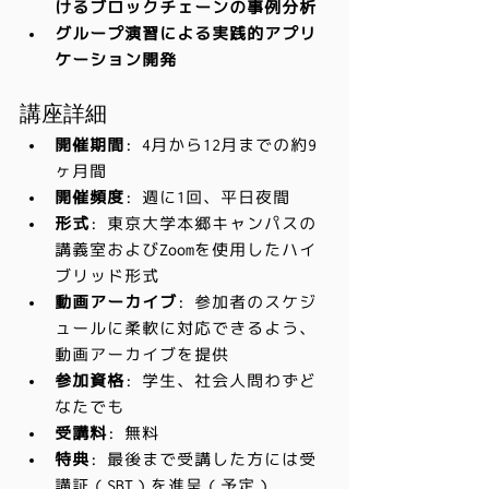
けるブロックチェーンの事例分析
グループ演習による実践的アプリ
ケーション開発
講座詳細
開催期間
: 4月から12月までの約9
ヶ月間
開催頻度
: 週に1回、平日夜間
形式
: 東京大学本郷キャンパスの
講義室およびZoomを使用したハイ
ブリッド形式
動画アーカイブ
: 参加者のスケジ
ュールに柔軟に対応できるよう、
動画アーカイブを提供
参加資格
: 学生、社会人問わずど
なたでも
受講料
: 無料
特典
: 最後まで受講した方には受
講証（SBT）を進呈（予定）