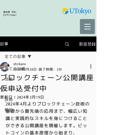
新規登録
記事
全ての記事
shibano
全ての記事
2024年2月28日
読了時間: 2分
ブロックチェーン公開講座
活動
仮申込受付中
ニュース
更新日：
2024年3月19日
技術
2024年4月よりブロックチェーン技術の
雑記
基礎から最先端の応用まで、幅広い知
識と実践的なスキルを身につけること
ができる公開講座を開催します。ビッ
トコインの基本原理から始まり、